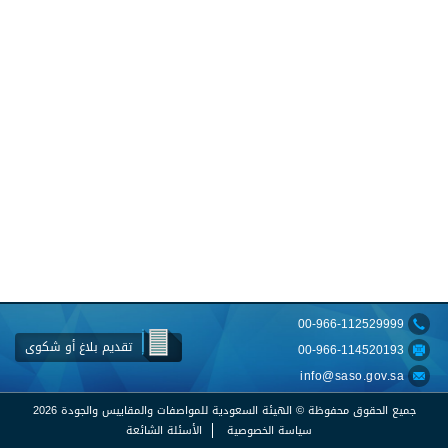
00-966-112529999
تقديم بلاغ أو شكوى
00-966-114520193
info@saso.gov.sa
جميع الحقوق محفوظة © الهيئة السعودية للمواصفات والمقاييس والجودة
2026
سياسة الخصوصية
الأسئلة الشائعة