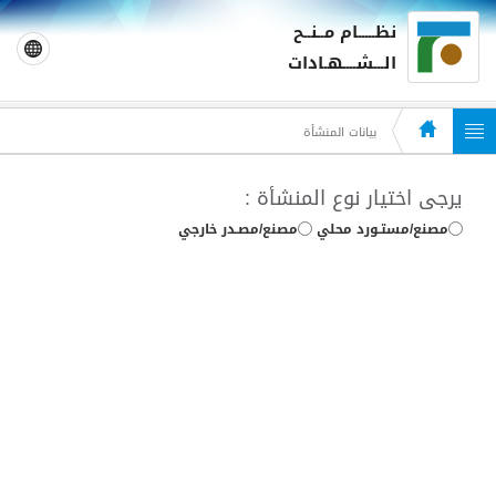
نظـــــام مــنــح
الـــشــــهـادات
بيانات المنشأة
يرجى اختيار نوع المنشأة :
مصنع/مستـورد محلي
مصنع/مصـدر خارجي